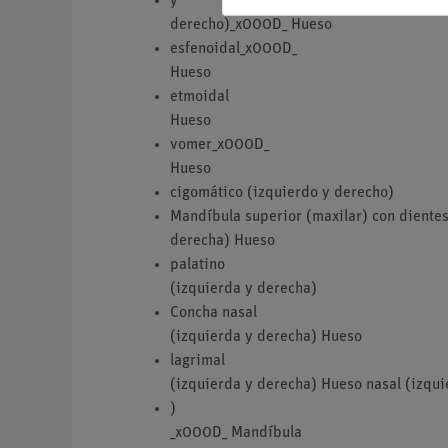
y
derecho)_x000D_ Hueso
esfenoidal_x000D_
Hueso
etmoidal
Hueso
vomer_x000D_
Hueso
cigomático (izquierdo y derecho)
Mandíbula superior (maxilar) con dientes
derecha) Hueso
palatino
(izquierda y derecha)
Concha nasal
(izquierda y derecha) Hueso
lagrimal
(izquierda y derecha) Hueso nasal (izqu
)
_x000D_ Mandíbula