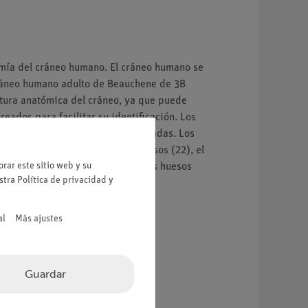
mía del cráneo humano. El cráneo humano se
cráneo humano adulto de Beauchene de 3B
ctura anatómica del cráneo, ya que puede
eados para facilitar su identificación. Los
 del cráneo ligeramente simplificadas. Los
al. Debido al gran número de huesos (22), el
rar este sitio web y su
eo está formado por los siguientes huesos
estra
Política de privacidad
y
al
Más ajustes
Guardar