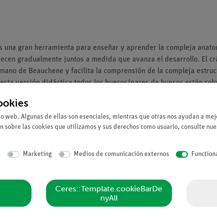
 una gran herramienta para enseñar y aprender la compleja anato
ecen gradualmente juntos a medida que avanza el desarrollo. El 
umano de Beauchene y facilita la comprensión de la compleja estru
sta versión didáctica todos los huesos/pares de huesos están color
ar mediante conectores discretos y estables fijados en las suturas
ookies
o sistema de pasadores internos que no afecta a la anatomía natur
io web. Algunas de ellas son esenciales, mientras que otras nos ayudan a mejo
más estable en comparación con las conexiones magnéticas. El crán
n sobre las cookies que utilizamos y sus derechos como usuario, consulte nu
echo)
s
Marketing
Medios de comunicación externos
Function
Ceres::Template.cookieBarDe
nyAll