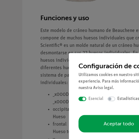
Funciones y uso
Este modelo de cráneo humano de Beauchene es
compone de muchos huesos individuales que cr
Scientific® es un molde natural de un cráneo h
desmontarse en sus 22 huesos individuales. En e
huesos individuales se pueden volver a ensambl
Configuración de c
diferentes huesos se unen mediante un ingenios
Utilizamos cookies en nuestro sit
sistema de pasadores ofrece la ventaja de ser 
experiencia. Para más informació
individuales:
nuestra
Aviso legal
.
_x000D_ Hueso parietal (izquierdo y der
Esencial
Estadística
_x000D_ Hueso
occipital_x000D_
Hueso
Aceptar todo
frontal
Hueso temporal (izquierdo