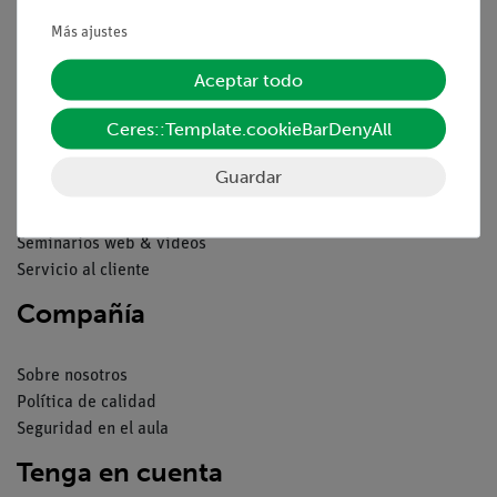
Condiciones comerciales generales
Declaración de privacidad
Más ajustes
Pie de imprenta
Aceptar todo
Servicio
Ceres::Template.cookieBarDenyAll
Resumen del servicio
Guardar
Descargas
Catálogos
Seminarios web & vídeos
Servicio al cliente
Compañía
Sobre nosotros
Política de calidad
Seguridad en el aula
Tenga en cuenta