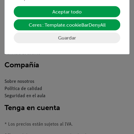
Servicio
Aceptar todo
Ceres::Template.cookieBarDenyAll
Resumen del servicio
Descargas
Guardar
Catálogos
Seminarios web & vídeos
Servicio al cliente
Compañía
Sobre nosotros
Política de calidad
Seguridad en el aula
Tenga en cuenta
* Los precios están sujetos al IVA.