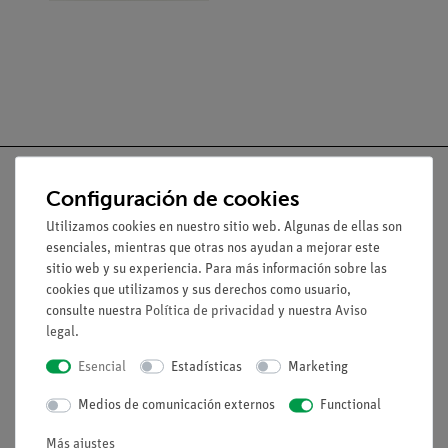
Configuración de cookies
Utilizamos cookies en nuestro sitio web. Algunas de ellas son
Nach oben
esenciales, mientras que otras nos ayudan a mejorar este
sitio web y su experiencia. Para más información sobre las
cookies que utilizamos y sus derechos como usuario,
Aviso lega
consulte nuestra
Política de privacidad
y nuestra
Aviso
legal
.
Contacto
Esencial
Estadísticas
Marketing
Condiciones comerciales generales
Medios de comunicación externos
Functional
Declaración de privacidad
Pie de imprenta
Más ajustes