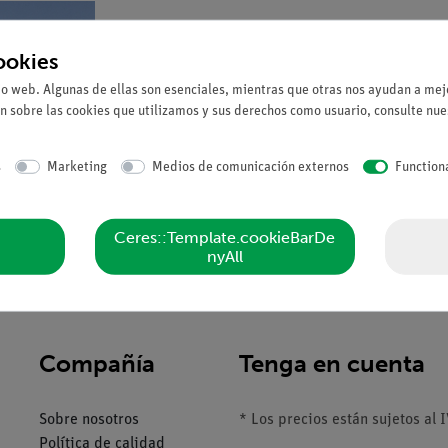
ookies
io web. Algunas de ellas son esenciales, mientras que otras nos ayudan a mejo
n sobre las cookies que utilizamos y sus derechos como usuario, consulte nu
s
Marketing
Medios de comunicación externos
Function
Ceres::Template.cookieBarDe
nyAll
Compañía
Tenga en cuenta
Sobre nosotros
* Los precios están sujetos al I
Política de calidad