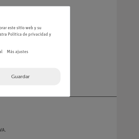
rar este sitio web y su
estra
Política de privacidad
y
al
Más ajustes
Guardar
VA.