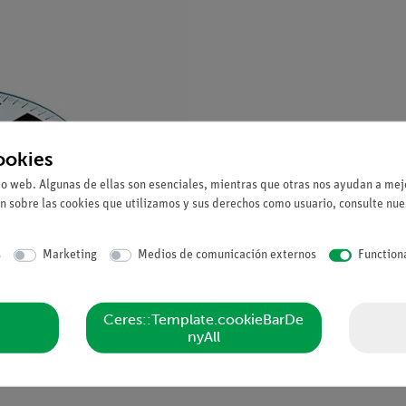
ookies
io web. Algunas de ellas son esenciales, mientras que otras nos ayudan a mejo
n sobre las cookies que utilizamos y sus derechos como usuario, consulte nu
s
Marketing
Medios de comunicación externos
Function
Ceres::Template.cookieBarDe
nyAll
al para el bulón eje.Divisiones de demostración de 15° yescala fina con divi