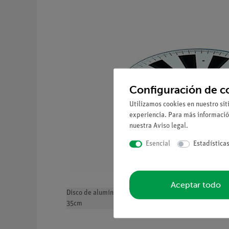
Configuración de c
Utilizamos cookies en nuestro sit
experiencia. Para más informació
nuestra
Aviso legal
.
Esencial
Estadística
Aceptar todo
Disco de aluminio pintado en blacon conorificio centr
35cm