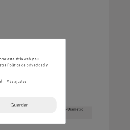
rar este sitio web y su
estra
Política de privacidad
y
al
Más ajustes
Guardar
siones de 1°.Momento de inercia 126kg cm²Diámetro