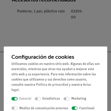
Punteros, 1 par, plástico rojo
02201-
00
Configuración de cookies
Utilizamos cookies en nuestro sitio web. Algunas de ellas son
esenciales, mientras que otras nos ayudan a mejorar este
sitio web y su experiencia. Para más información sobre las
Nach oben
cookies que utilizamos y sus derechos como usuario,
consulte nuestra
Política de privacidad
y nuestra
Aviso
Aviso lega
legal
.
Esencial
Estadísticas
Marketing
Contacto
Medios de comunicación externos
Functional