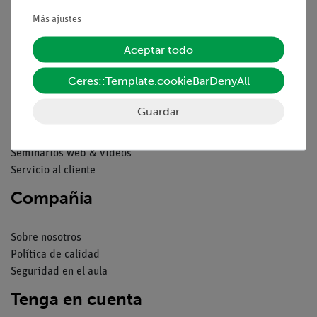
Condiciones comerciales generales
Declaración de privacidad
Más ajustes
Pie de imprenta
Aceptar todo
Servicio
Ceres::Template.cookieBarDenyAll
Resumen del servicio
Guardar
Descargas
Catálogos
Seminarios web & vídeos
Servicio al cliente
Compañía
Sobre nosotros
Política de calidad
Seguridad en el aula
Tenga en cuenta