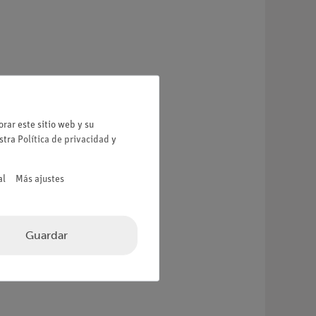
rar este sitio web y su
estra
Política de privacidad
y
al
Más ajustes
Guardar