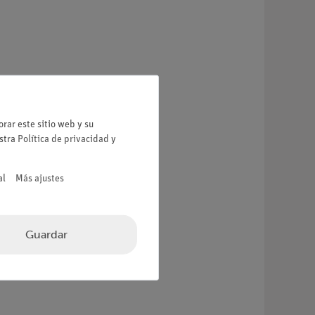
rar este sitio web y su
estra
Política de privacidad
y
al
Más ajustes
Guardar