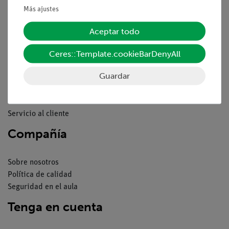
Declaración de privacidad
Más ajustes
Pie de imprenta
Aceptar todo
Servicio
Ceres::Template.cookieBarDenyAll
Resumen del servicio
Guardar
Descargas
Catálogos
Seminarios web & vídeos
Servicio al cliente
Compañía
Sobre nosotros
Política de calidad
Seguridad en el aula
Tenga en cuenta