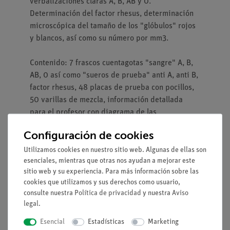
verbalizaciones claras A, B, AB y 0.
Determinación del factor rhesus, determinación
microscópica del tamaño de los "glóbulos" rojos
y blancos, así como su número por mm3.
Contenido: 7 frascos cuentagotas "sangre" A, B,
AB, 0 así como "sueros de prueba" anti A, anti B,
factor rhesus, 48 placas de prueba con pocillos,
50 varillas de mezcla, información detallada
para el profesor con diagrama de las
aglutinaciones (sólo en Alemania, otros idiomas
Configuración de cookies
disponibles a petición).
Utilizamos cookies en nuestro sitio web. Algunas de ellas son
esenciales, mientras que otras nos ayudan a mejorar este
Se pueden obtener aproximadamente entre 45 y
sitio web y su experiencia. Para más información sobre las
50 muestras.
cookies que utilizamos y sus derechos como usuario,
consulte nuestra
Política de privacidad
y nuestra
Aviso
Nota: Se recomienda el consumo de este artículo
legal
.
en un plazo de 12 meses.
Esencial
Estadísticas
Marketing