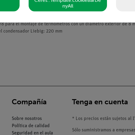
Ceres::Template.cookieBarDe
cas
nyAll
ón: 12 mm
/8 para el montaje de termómetros con un diámetro exterior de 8
del condensador Liebig: 220 mm
Compañía
Tenga en cuenta
Sobre nosotros
* Los precios están sujetos al I
Política de calidad
Sólo suministramos a empresas,
Seguridad en el aula