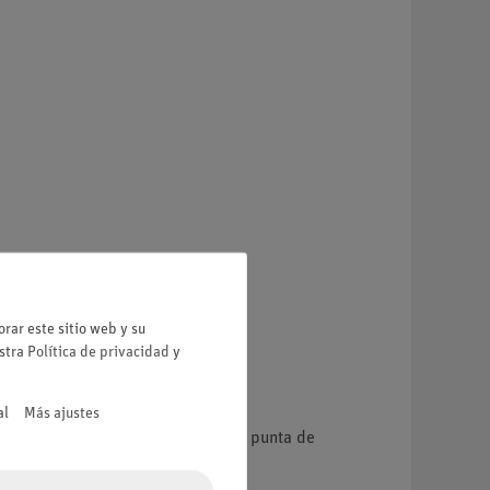
rar este sitio web y su
estra
Política de privacidad
y
al
Más ajustes
 y adaptador de vacío acodado con punta de