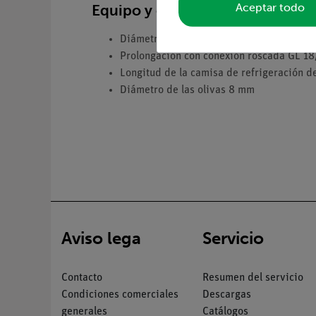
Aceptar todo
Equipo y especificaciones técni
Diámetro exterior de los tubos de conexi
Prolongación con conexión roscada GL 18
Longitud de la camisa de refrigeración 
Diámetro de las olivas 8 mm
Aviso lega
Servicio
Contacto
Resumen del servicio
Condiciones comerciales
Descargas
generales
Catálogos