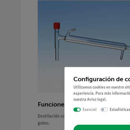
Configuración de c
Utilizamos cookies en nuestro sit
experiencia. Para más informació
nuestra
Aviso legal
.
Funciones y uso
Esencial
Estadística
Destilación con dos tubos de conexión para co
goteo.