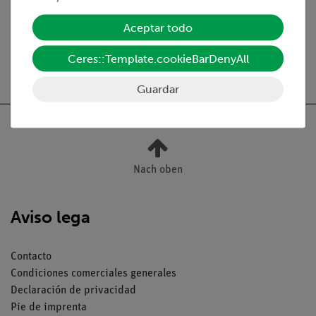
Temperatura de color: 6.300 K.
Aceptar todo
Ceres::Template.cookieBarDenyAll
Guardar
Nach oben
Aviso lega
Contacto
Condiciones comerciales generales
Declaración de privacidad
Pie de imprenta