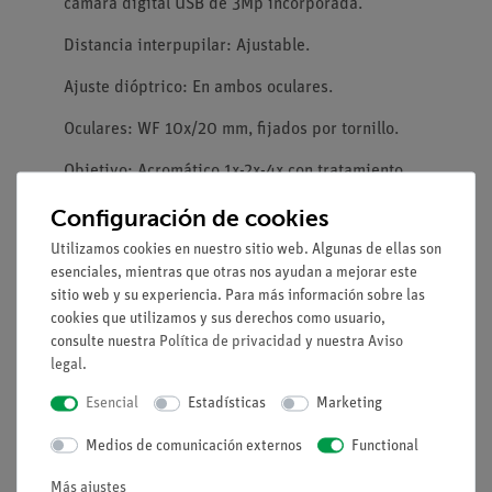
cámara digital USB de 3Mp incorporada.
Distancia interpupilar: Ajustable.
Ajuste dióptrico: En ambos oculares.
Oculares: WF 10x/20 mm, fijados por tornillo.
Objetivo: Acromático 1x-2x-4x con tratamiento
anti-hongos.
Configuración de cookies
Soporte: Soporte fijo de alta calidad con enfoque
Utilizamos cookies en nuestro sitio web. Algunas de ellas son
y asa.
esenciales, mientras que otras nos ayudan a mejorar este
sitio web y su experiencia. Para más información sobre las
Enfoque: De cremallera controlado por un par de
cookies que utilizamos y sus derechos como usuario,
pomos situados a ambos lados del soporte.
consulte nuestra
Política de privacidad
y nuestra
Aviso
legal
.
Iluminación: Incidente: LED de 1W, transmitida:
LED de 1W. Control de brillo táctil. Con baterías
Esencial
Estadísticas
Marketing
recargables. Fuente de alimentación externa
Medios de comunicación externos
Functional
multienchufe 100-240Vac/6Vdc.
Más ajustes