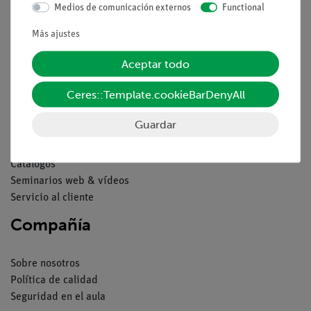
Medios de comunicación externos
Functional
Contacto
Condiciones comerciales generales
Más ajustes
Declaración de privacidad
Aceptar todo
Pie de imprenta
Servicio
Ceres::Template.cookieBarDenyAll
Guardar
Resumen del servicio
Descargas
Catálogos
Seminarios web & vídeos
Servicio al cliente
Compañía
Sobre nosotros
Política de calidad
Seguridad en el aula