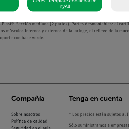
Ceres::Template.cookieBarDe
nyAll
ast®. Sección mediana (2 partes). Partes desmontables: el cartíla
s músculos internos y externos de la laringe, el relieve de la muco
soporte con base verde.
Compañía
Tenga en cuenta
Sobre nosotros
* Los precios están sujetos al I
Política de calidad
Sólo suministramos a empresas,
Seguridad en el aula