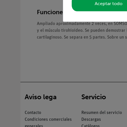
Aceptar todo
Funciones y uso
Ampliado aproximadamente 2 veces, en SOMSO-Pl
y el músculo tirohioideo. Se pueden demostrar lo
cartilaginoso. Se separa en 5 partes. Sobre un 
Aviso lega
Servicio
Contacto
Resumen del servicio
Condiciones comerciales
Descargas
generales
Catálogos