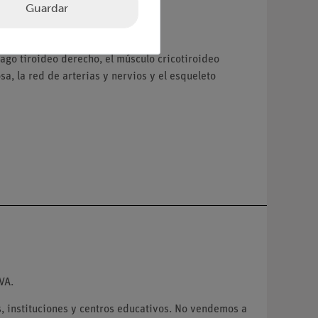
Guardar
go tiroideo derecho, el músculo cricotiroideo
sa, la red de arterias y nervios y el esqueleto
VA.
 instituciones y centros educativos. No vendemos a