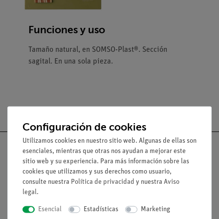
Funciones y uso
Tamaño natural, en SOMSO-Plast®. Sección
sagital. En una sola pieza.
Configuración de cookies
Utilizamos cookies en nuestro sitio web. Algunas de ellas son
esenciales, mientras que otras nos ayudan a mejorar este
sitio web y su experiencia. Para más información sobre las
cookies que utilizamos y sus derechos como usuario,
Nach oben
consulte nuestra
Política de privacidad
y nuestra
Aviso
legal
.
Aviso lega
Esencial
Estadísticas
Marketing