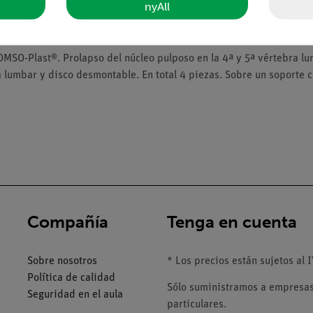
nyAll
OMSO-Plast®. Prolapso del núcleo pulposo en la 4ª y 5ª vértebra lu
a lumbar y disco desmontable. En total 4 piezas. Sobre un soporte 
Compañía
Tenga en cuenta
Sobre nosotros
* Los precios están sujetos al I
Política de calidad
Sólo suministramos a empresas,
Seguridad en el aula
particulares.