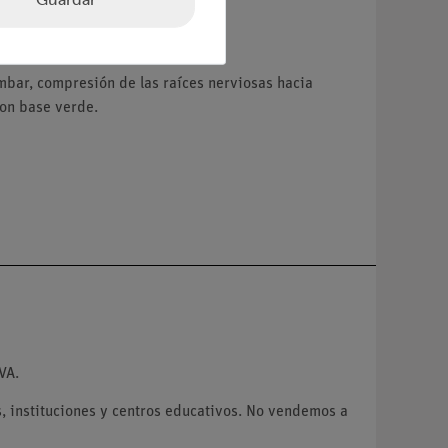
mbar, compresión de las raíces nerviosas hacia
con base verde.
VA.
 instituciones y centros educativos. No vendemos a