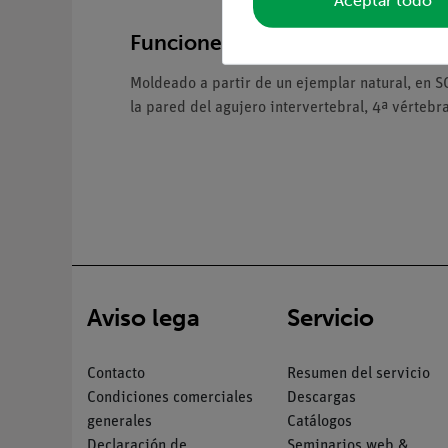
Funciones y uso
Moldeado a partir de un ejemplar natural, en S
la pared del agujero intervertebral, 4ª vértebr
Aviso lega
Servicio
Contacto
Resumen del servicio
Condiciones comerciales
Descargas
generales
Catálogos
Declaración de
Seminarios web &