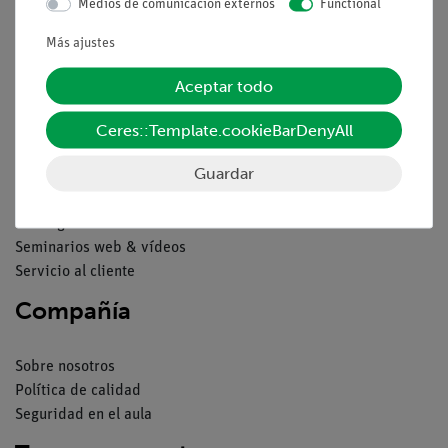
Medios de comunicación externos
Functional
Contacto
Condiciones comerciales generales
Más ajustes
Declaración de privacidad
Pie de imprenta
Aceptar todo
Servicio
Ceres::Template.cookieBarDenyAll
Guardar
Resumen del servicio
Descargas
Catálogos
Seminarios web & vídeos
Servicio al cliente
Compañía
Sobre nosotros
Política de calidad
Seguridad en el aula