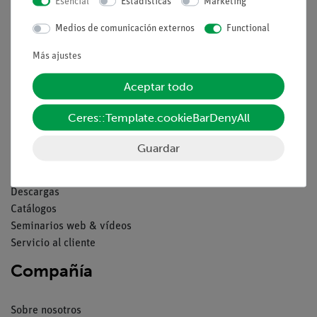
Esencial
Estadísticas
Marketing
Aviso lega
Medios de comunicación externos
Functional
Más ajustes
Contacto
Condiciones comerciales generales
Aceptar todo
Declaración de privacidad
Pie de imprenta
Ceres::Template.cookieBarDenyAll
Servicio
Guardar
Resumen del servicio
Descargas
Catálogos
Seminarios web & vídeos
Servicio al cliente
Compañía
Sobre nosotros