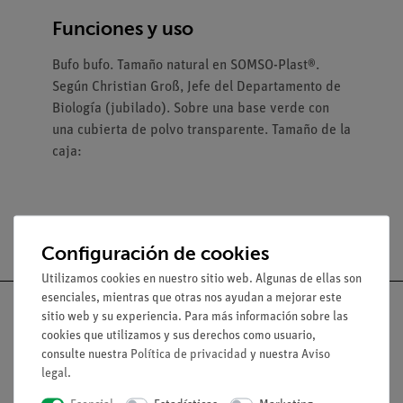
Funciones y uso
Bufo bufo. Tamaño natural en SOMSO-Plast®.
Según Christian Groß, Jefe del Departamento de
Biología (jubilado). Sobre una base verde con
una cubierta de polvo transparente. Tamaño de la
caja:
Configuración de cookies
Utilizamos cookies en nuestro sitio web. Algunas de ellas son
esenciales, mientras que otras nos ayudan a mejorar este
sitio web y su experiencia. Para más información sobre las
cookies que utilizamos y sus derechos como usuario,
consulte nuestra
Política de privacidad
y nuestra
Aviso
Nach oben
legal
.