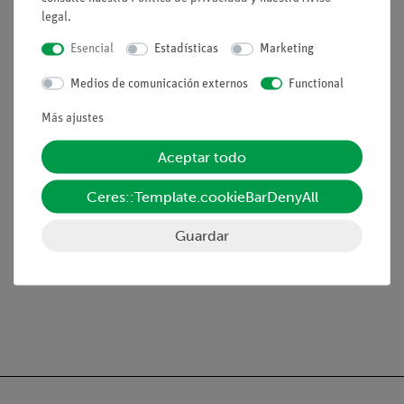
legal
.
Almacenamiento de gas, SB (05666-00)
Esencial
Estadísticas
Marketing
Medios de comunicación externos
Functional
Accesorios recomendados
Más ajustes
Célula de combustible PEM
05664-
Aceptar todo
para hidrógeno/oxígeno e
00
hidrógeno/aire, SB
Ceres::Template.cookieBarDenyAll
Almacenaje de gas, SB
05666-
Guardar
00