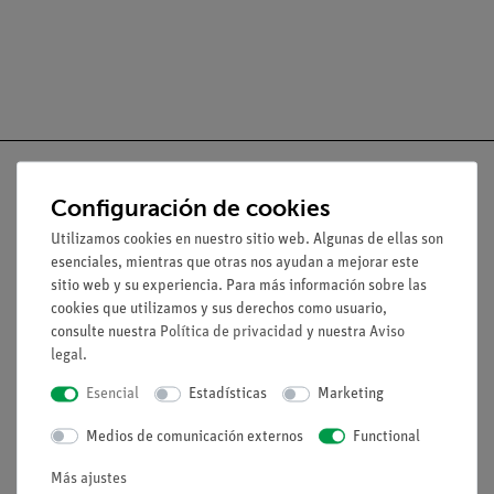
Configuración de cookies
Utilizamos cookies en nuestro sitio web. Algunas de ellas son
Nach oben
esenciales, mientras que otras nos ayudan a mejorar este
sitio web y su experiencia. Para más información sobre las
cookies que utilizamos y sus derechos como usuario,
Aviso lega
consulte nuestra
Política de privacidad
y nuestra
Aviso
legal
.
Contacto
Esencial
Estadísticas
Marketing
Condiciones comerciales generales
Declaración de privacidad
Medios de comunicación externos
Functional
Pie de imprenta
Más ajustes