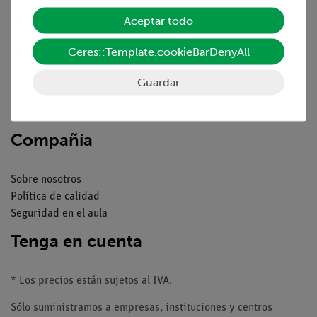
Servicio
Aceptar todo
Resumen del servicio
Ceres::Template.cookieBarDenyAll
Descargas
Catálogos
Guardar
Seminarios web & vídeos
Servicio al cliente
Compañía
Sobre nosotros
Política de calidad
Seguridad en el aula
Tenga en cuenta
* Los precios están sujetos al IVA.
Sólo suministramos a empresas, instituciones y centros