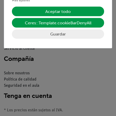
Más ajustes
Servicio
Aceptar todo
Ceres::Template.cookieBarDenyAll
Resumen del servicio
Descargas
Guardar
Catálogos
Seminarios web & vídeos
Servicio al cliente
Compañía
Sobre nosotros
Política de calidad
Seguridad en el aula
Tenga en cuenta
* Los precios están sujetos al IVA.