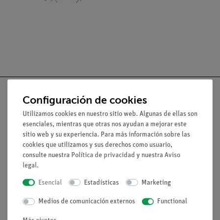
Configuración de cookies
Utilizamos cookies en nuestro sitio web. Algunas de ellas son
Nach oben
esenciales, mientras que otras nos ayudan a mejorar este
sitio web y su experiencia. Para más información sobre las
cookies que utilizamos y sus derechos como usuario,
Aviso lega
consulte nuestra
Política de privacidad
y nuestra
Aviso
legal
.
Esencial
Estadísticas
Marketing
Contacto
Condiciones comerciales generales
Medios de comunicación externos
Functional
Declaración de privacidad
Pie de imprenta