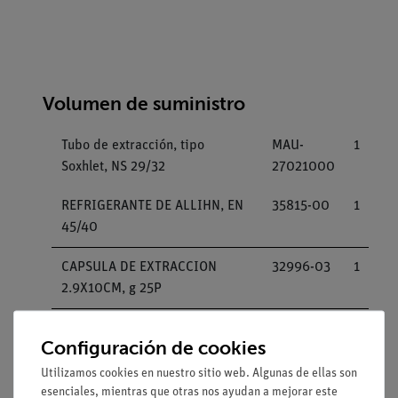
Volumen de suministro
Tubo de extracción, tipo
MAU-
1
Soxhlet, NS 29/32
27021000
REFRIGERANTE DE ALLIHN, EN
35815-00
1
45/40
CAPSULA DE EXTRACCION
32996-03
1
2.9X10CM, g 25P
MATRAZ,FDO.REDON.,500ML,EN
35862-00
1
Configuración de cookies
29/32
Utilizamos cookies en nuestro sitio web. Algunas de ellas son
esenciales, mientras que otras nos ayudan a mejorar este