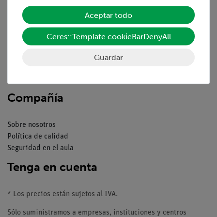
Servicio
Aceptar todo
Resumen del servicio
Ceres::Template.cookieBarDenyAll
Descargas
Catálogos
Guardar
Seminarios web & vídeos
Servicio al cliente
Compañía
Sobre nosotros
Política de calidad
Seguridad en el aula
Tenga en cuenta
* Los precios están sujetos al IVA.
Sólo suministramos a empresas, instituciones y centros