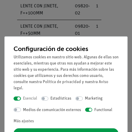
LENTE CON JINETE,
09820-
1
F=+100MM
02
LENTE CON JINETE,
09820-
1
F=+50MM
01
LENTE CON JINETE, F =
09820-
1
Configuración de cookies
+300 MM
04
Utilizamos cookies en nuestro sitio web. Algunas de ellas son
esenciales, mientras que otras nos ayudan a mejorar este
LENTE CON JINETE, F=
09820-
1
sitio web y su experiencia. Para más información sobre las
-50MM
06
cookies que utilizamos y sus derechos como usuario,
consulte nuestra
Política de privacidad
y nuestra
Aviso
PORTADIAFRAGMAS,
11604-
1
legal
.
ENCHUFABLE
09
Esencial
Estadísticas
Marketing
DIAFRAGMA EN L DE
11609-
1
Medios de comunicación externos
Functional
PERLAS VIDRIO
00
Más ajustes