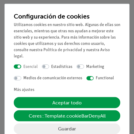
Microscopio PHYWE binocular para
MIC-
1
Configuración de cookies
estudiantes , 1000x,
129A
Utilizamos cookies en nuestro sitio web. Algunas de ellas son
esenciales, mientras que otras nos ayudan a mejorar este
Portaobjetos, 76mm x 26mm, 50
64691-
1
sitio web y su experiencia. Para más información sobre las
piezas
00
cookies que utilizamos y sus derechos como usuario,
consulte nuestra
Política de privacidad
y nuestra
Aviso
Cubreobjetos de vidrio, 18x18mm,
64685-
1
legal
.
50 pzs.
00
Esencial
Estadísticas
Marketing
Vaso de precipitación, plástico,
36011-
1
Medios de comunicación externos
Functional
forma baja, 100ml
01
Más ajustes
Pipeta con perita de goma, 10 pzs.
47131-
1
01
Aceptar todo
PINZA,L120MM,RECTA,PUNTIAGUDA
64607-
1
Ceres::Template.cookieBarDenyAll
00
Guardar