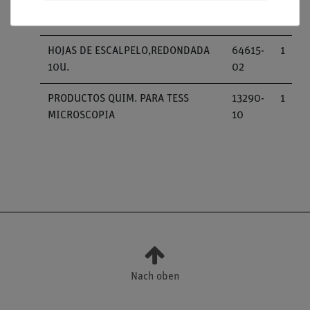
SOPORTE DE ESCALPELO
64615-
1
00
HOJAS DE ESCALPELO,REDONDADA
64615-
1
10U.
02
PRODUCTOS QUIM. PARA TESS
13290-
1
MICROSCOPIA
10
Nach oben