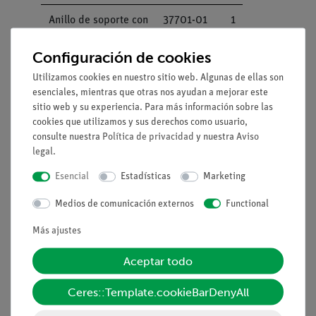
Anillo de soporte con
37701-01
1
pinza, diám. int. 100
Configuración de cookies
mm
Utilizamos cookies en nuestro sitio web. Algunas de ellas son
Botella de lavado,
33930-00
1
esenciales, mientras que otras nos ayudan a mejorar este
plástica, 250 ml
sitio web y su experiencia. Para más información sobre las
cookies que utilizamos y sus derechos como usuario,
SOPORTE DE
37685-11
1
consulte nuestra
Política de privacidad
y nuestra
Aviso
MADERA PARA 6
legal
.
TUBOS DE ENSAYO
Esencial
Estadísticas
Marketing
Marcador de
38711-00
1
Medios de comunicación externos
Functional
laboratorio, color
Más ajustes
negro, resistente al
agua
Aceptar todo
Arena de cuarzo,
CHE-
1
Ceres::Template.cookieBarDenyAll
gruesa, 1000 g
881318041