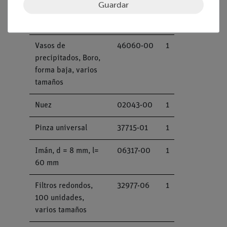
Guardar
Polvo técnico de
30067-50
1
hierro, 500 g
Vasos de
46060-00
1
precipitados, Boro,
forma baja, varios
tamaños
Nuez
02043-00
1
Pinza universal
37715-01
1
Imán, d = 8 mm, l=
06317-00
1
60 mm
Filtros redondos,
32977-06
1
100 unidades,
varios tamaños