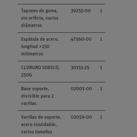
Tapones de goma,
39255-00
1
sin orificio, varios
diámetros
Espátula de acero,
47560-00
1
longitud =150
milimetros
CLORURO SODICO,
30155-25
1
250G
Base soporte,
02001-00
1
divisible para 2
varillas
Varillas de soporte,
02059-00
1
acero inoxidable,
varios tamaños