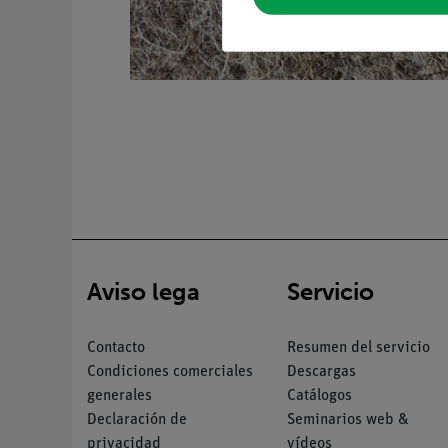
Aviso lega
Servicio
Contacto
Resumen del servicio
Condiciones comerciales
Descargas
generales
Catálogos
Declaración de
Seminarios web &
privacidad
vídeos