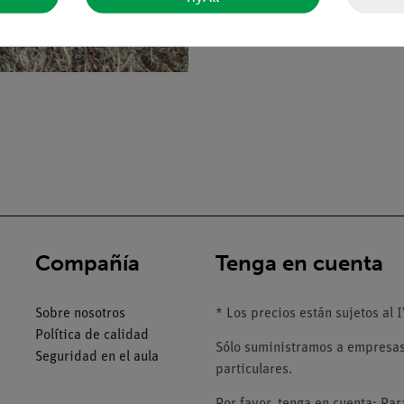
Compañía
Tenga en cuenta
Sobre nosotros
* Los precios están sujetos al I
Política de calidad
Sólo suministramos a empresas,
Seguridad en el aula
particulares.