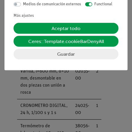
Medios de comunicación externos
Functional
Base soporte, divisible
02001-
1
Más ajustes
para 2 varillas
00
Aceptar todo
Montaje deslizante para
09822-
1
banco óptico
00
Ceres::Template.cookieBarDenyAll
Cinta métrica, l = 2 m
09936-
1
Guardar
00
Varilla, l=600 mm, d=10
02035-
2
mm, desmontable en
00
dos piezas con unión a
rosca
CRONOMETRO DIGITAL,
24025-
1
24 h, 1/100 s y 1 s
00
Termómetro de
38056-
1