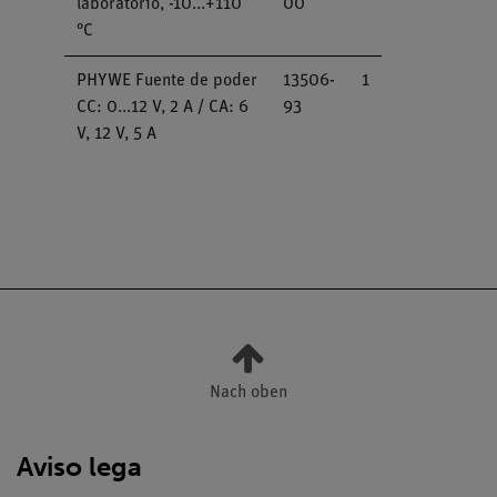
laboratorio, -10...+110
00
°C
PHYWE Fuente de poder
13506-
1
CC: 0...12 V, 2 A / CA: 6
93
V, 12 V, 5 A
Nach oben
Aviso lega