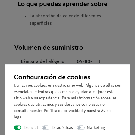
Lo que puedes aprender sobre
La absorción de calor de diferentes
superficies
Volumen de suministro
Lámpara de halógeno
05780-
1
con reflector, 12 V / 20
00
Configuración de cookies
W
Utilizamos cookies en nuestro sitio web. Algunas de ellas son
Soporte para lámpara
05781-
1
esenciales, mientras que otras nos ayudan a mejorar este
de halógeno con
00
sitio web y su experiencia. Para más información sobre las
reflector
cookies que utilizamos y sus derechos como usuario,
consulte nuestra
Política de privacidad
y nuestra
Aviso
legal
.
Colector solar para
05760-
1
experimentos de
00
Esencial
Estadísticas
Marketing
estudiantes