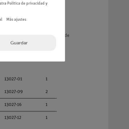
estra
Política de privacidad
y
al
Más ajustes
to de una fuerza entre una varilla de
Guardar
13027-01
1
13027-09
2
13027-16
1
13027-12
1