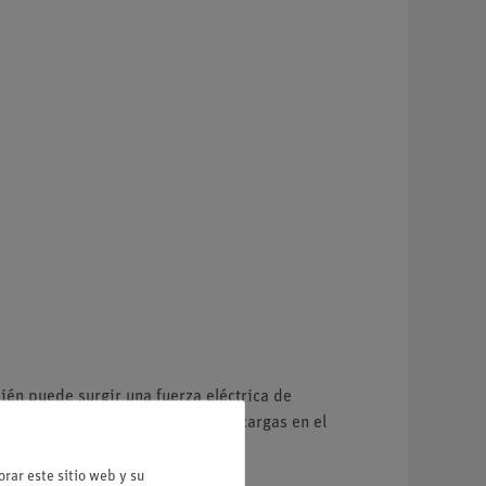
ién puede surgir una fuerza eléctrica de
rse por un desplazamiento de las cargas en el
rar este sitio web y su