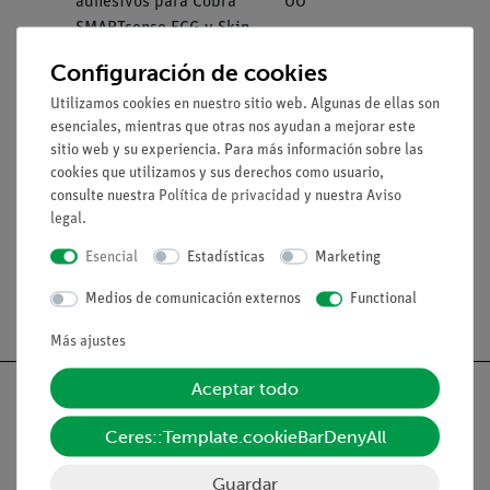
adhesivos para Cobra
00
SMARTsense ECG y Skin
Resistance
Configuración de cookies
measureAPP - el
14581-
1
Utilizamos cookies en nuestro sitio web. Algunas de ellas son
esenciales, mientras que otras nos ayudan a mejorar este
software de medición
61
sitio web y su experiencia. Para más información sobre las
gratuito para todos los
cookies que utilizamos y sus derechos como usuario,
dispositivos y sistemas
consulte nuestra
Política de privacidad
y nuestra
Aviso
operativos
legal
.
Esencial
Estadísticas
Marketing
Medios de comunicación externos
Functional
Más ajustes
Aceptar todo
Ceres::Template.cookieBarDenyAll
Nach oben
Guardar