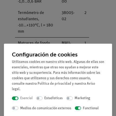
-1,0...0,6 BAR
00
Termómetro de
38005-
2
estudiantes,
02
-10...+110°C, l = 180
mm
Matraces de fondo
MAU-
1
redondo de tres
27220501
Configuración de cookies
cuellos, varios
volúmenes
Utilizamos cookies en nuestro sitio web. Algunas de ellas son
esenciales, mientras que otras nos ayudan a mejorar este
sitio web y su experiencia. Para más información sobre las
LLAVE DE UNA VIA, A
36705-01
1
cookies que utilizamos y sus derechos como usuario,
ESCUADRA
consulte nuestra
Política de privacidad
y nuestra
Aviso
legal
.
Bomba de vacío con
02741-95
1
válvula rotativa, dos
Esencial
Estadísticas
Marketing
etapas, 115V/230V
Medios de comunicación externos
Functional
Placa caliente para
35760-93
1