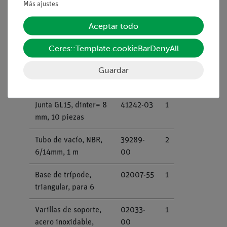
Más ajustes
agitador con conexión
para termómetro
Aceptar todo
electrónico, 3 l, 230 V
Ceres::Template.cookieBarDenyAll
Varilla para agitador
46299-02
2
Guardar
magnético, cilíndrica,
30 mm
Junta GL15, dinter= 8
41242-03
1
mm, 10 piezas
Tubo de vacío, NBR,
39289-
2
6/14mm, 1 m
00
Base de trípode,
02007-55
1
triangular, para 6
Varillas de soporte,
02033-
1
acero inoxidable,
00