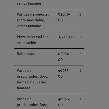
varios tamaños
Varillas de soporte,
02059-
1
acero inoxidable,
00
varios tamaños
Pinza universal con
37716-00
2
articulación
Doble nuez
02054-
2
00
Vasos de
46055-
1
precipitados, Boro,
00
forma baja, varios
tamaños
Vasos de
46056-
1
precipitados, Boro,
00