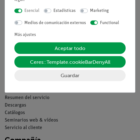
Nach oben
Esencial
Estadísticas
Marketing
Medios de comunicación externos
Functional
Aviso lega
Más ajustes
Contacto
Aceptar todo
Condiciones comerciales generales
Declaración de privacidad
Ceres::Template.cookieBarDenyAll
Pie de imprenta
Guardar
Servicio
Resumen del servicio
Descargas
Catálogos
Seminarios web & vídeos
Servicio al cliente
Compañía