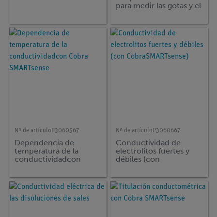
para medir las gotas y el
pH durante la
valoración 0 ... ∞ / 0 ...
14 (Bluetooth + USB)
Nº de artículo
P3060567
Nº de artículo
P3060667
Dependencia de
Conductividad de
temperatura de la
electrolitos fuertes y
conductividadcon
débiles (con
Cobra SMARTsense
CobraSMARTsense)