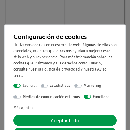
Configuración de cookies
Nº de artículo
P1145701
Nº de artículo
P3060767
Utilizamos cookies en nuestro sitio web. Algunas de ellas son
Conductividad
Titulación
esenciales, mientras que otras nos ayudan a mejorar este
eléctrica de las
conductométrica con
disoluciones de sales
Cobra SMARTsense
sitio web y su experiencia. Para más información sobre las
cookies que utilizamos y sus derechos como usuario,
consulte nuestra
Política de privacidad
y nuestra
Aviso
legal
.
Esencial
Estadísticas
Marketing
Medios de comunicación externos
Functional
Más ajustes
Aceptar todo