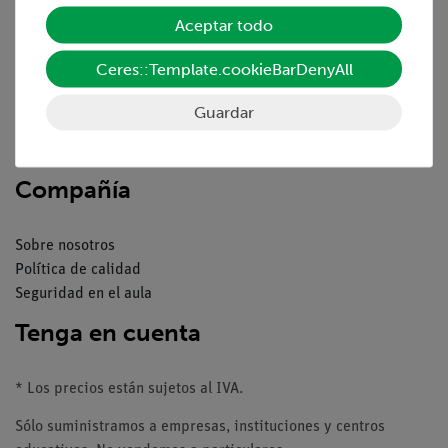
Aceptar todo
Resumen del servicio
Ceres::Template.cookieBarDenyAll
Descargas
Catálogos
Guardar
Seminarios web & vídeos
Servicio al cliente
Compañía
Sobre nosotros
Política de calidad
Seguridad en el aula
Tenga en cuenta
* Los precios están sujetos al IVA.
Sólo suministramos a empresas, instituciones y centros