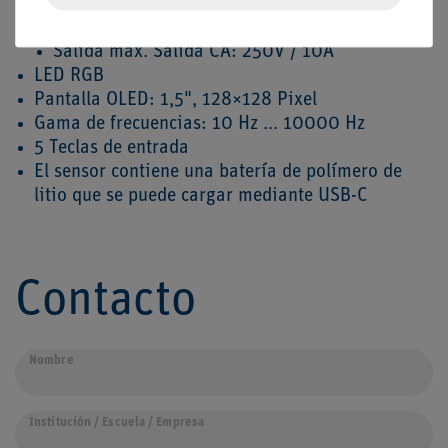
2x relés:
Max. Salida DC: 30V / 10A
Salida máx. Salida CA: 250V / 10A
LED RGB
Pantalla OLED: 1,5", 128×128 Pixel
Gama de frecuencias: 10 Hz ... 10000 Hz
5 Teclas de entrada
El sensor contiene una batería de polímero de
litio que se puede cargar mediante USB-C
Contacto
Ceres::Template.mailFormHoneypotLabel
Nombre
Institución / Escuela / Empresa