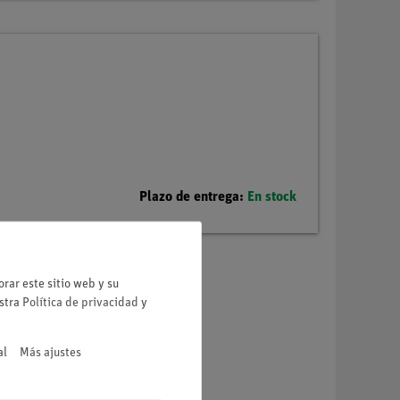
Plazo de entrega:
En stock
rar este sitio web y su
estra
Política de privacidad
y
al
Más ajustes