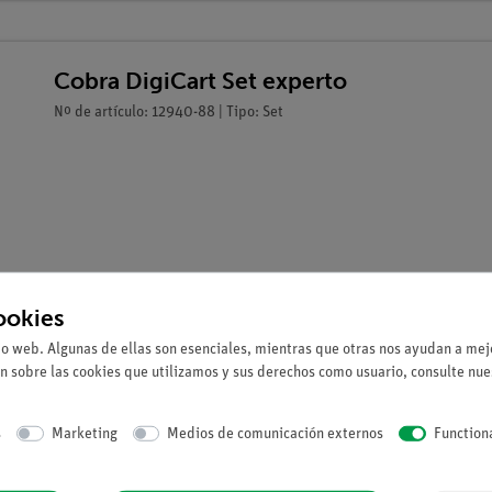
Cobra DigiCart Set experto
Nº de artículo: 12940-88 | Tipo: Set
ookies
io web. Algunas de ellas son esenciales, mientras que otras nos ayudan a mejo
n sobre las cookies que utilizamos y sus derechos como usuario, consulte nu
s
Marketing
Medios de comunicación externos
Function
o el producto de su masa y su velocidad.