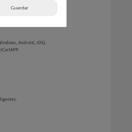
Guardar
a de acción.
Windows, Android, iOS).
giCartAPP.
ligentes.