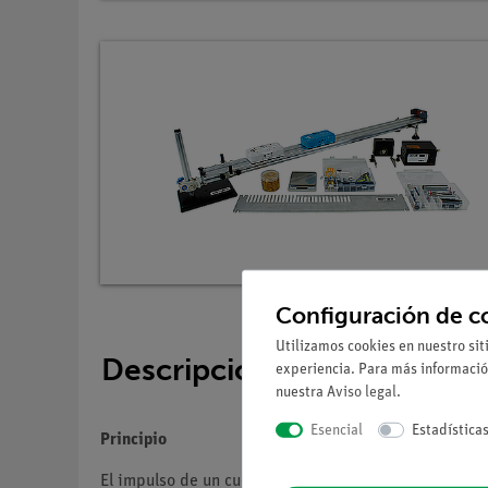
Configuración de c
Utilizamos cookies en nuestro sit
Descripción
experiencia. Para más informació
nuestra
Aviso legal
.
Esencial
Estadística
Principio
El impulso de un cuerpo en movimiento se define com