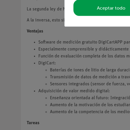
Aceptar todo
La segunda ley de Newton establece que el cambio de
A la inversa, esto significa que un cambio en el imp
Ventajas
Software de medición gratuito DigiCartAPP par
Especialmente comprensible y didácticamente 
Función de evaluación completa de los datos m
DigiCart:
Baterías de iones de litio de larga durac
Transmisión de datos de medición a trav
Sensores integrados (sensor de fuerza, v
Adquisición de valor medido digital:
Enseñanza orientada al futuro: Integración
Aumento de la motivación de los estudian
Aumento de la competencia de los medio
Tareas