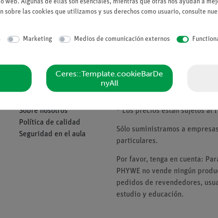
io web. Algunas de ellas son esenciales, mientras que otras nos ayudan a mejo
n sobre las cookies que utilizamos y sus derechos como usuario, consulte nu
Solicitar una ofert
s
Marketing
Medios de comunicación externos
Function
Ceres::Template.cookieBarDe
Compañía
Tenga en cuenta
nyAll
Sobre nosotros
* Los precios están sujetos al I
Política de calidad
Sólo suministramos a empresas,
Seguridad en el aula
particulares.
Por favor, tenga en cuenta: Pa
PHYWE no vende ningún product
pedidos de revendedores, usuar
estudio y educación.