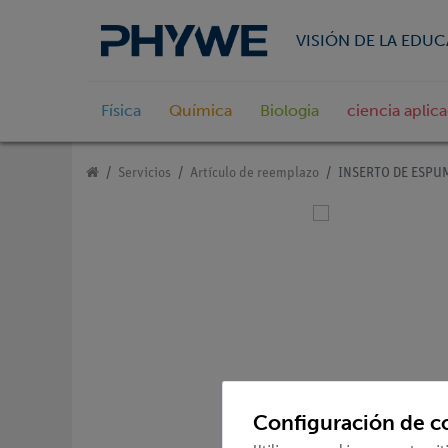
VISIÓN DE LA EDU
Física
Química
Biologia
ciencia aplic
Servicios
Artículo de reemplazo
INSERTO DE ESPUM
Configuración de c