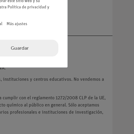
rar este sitio web y su
estra
Política de privacidad
y
a
al
Más ajustes
Guardar
VA.
 instituciones y centros educativos. No vendemos a
ra cumplir con el reglamento 1272/2008 CLP de la UE,
o químico al público en general. Sólo aceptamos
ios profesionales e instituciones de investigación,