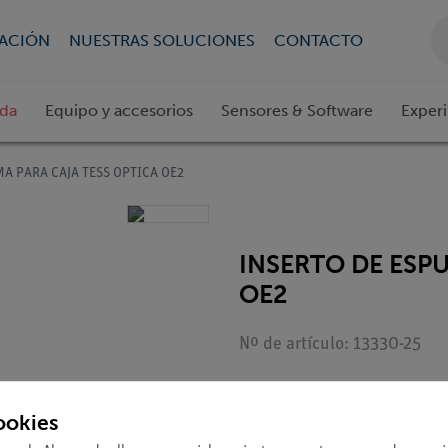
CACIÓN
NUESTRAS SOLUCIONES
CONTACTO
ada
Equipo y accesorios
Sensores & Software
Exper
A PARA CAJA TESS OPTICA OE2
INSERTO DE ESP
OE2
Nº de artículo: 13330-25
Estudiantes
ookies