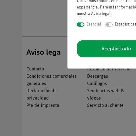
Utilizamos cookies en nuestro sit
experiencia. Para más informació
nuestra
Aviso legal
.
Esencial
Estadística
Aceptar todo
Aviso lega
Servicio
Contacto
Resumen del servicio
Condiciones comerciales
Descargas
generales
Catálogos
Declaración de
Seminarios web &
privacidad
vídeos
Pie de imprenta
Servicio al cliente