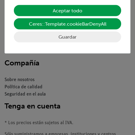
Servicio
Aceptar todo
Resumen del servicio
Ceres::Template.cookieBarDenyAll
Descargas
Guardar
Catálogos
Seminarios web & vídeos
Servicio al cliente
Compañía
Sobre nosotros
Política de calidad
Seguridad en el aula
Tenga en cuenta
* Los precios están sujetos al IVA.
Sólo suministramos a empresas, instituciones y centros