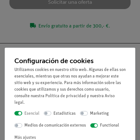
Solicitar una oferta
Envío gratuito a partir de 300,- €.
Configuración de cookies
Utilizamos cookies en nuestro sitio web. Algunas de ellas son
Nach oben
esenciales, mientras que otras nos ayudan a mejorar este
sitio web y su experiencia. Para más información sobre las
cookies que utilizamos y sus derechos como usuario,
Aviso lega
consulte nuestra
Política de privacidad
y nuestra
Aviso
legal
.
Contacto
Esencial
Estadísticas
Marketing
Condiciones comerciales generales
Medios de comunicación externos
Functional
Declaración de privacidad
Pie de imprenta
Más ajustes