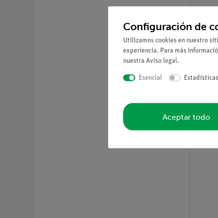
Configuración de c
Utilizamos cookies en nuestro sit
experiencia. Para más informació
nuestra
Aviso legal
.
Nº de ar
Difrac
Esencial
Estadística
Heise
incer
Aceptar todo