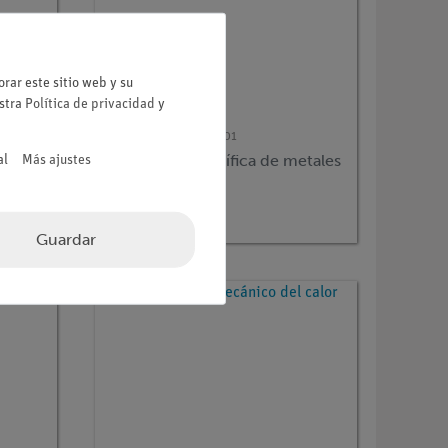
rar este sitio web y su
estra
Política de privacidad
y
Nº de artículo
P2330101
de
Capacidad calorífica de metales
al
Más ajustes
Guardar