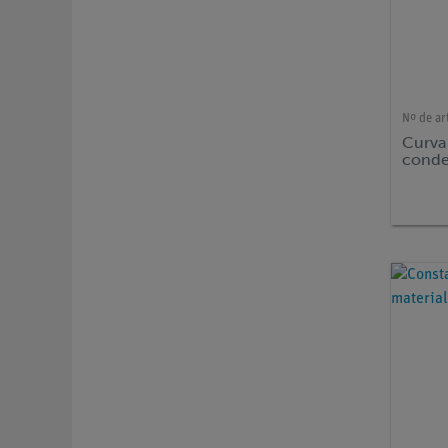
Nº de ar
Curva
conde