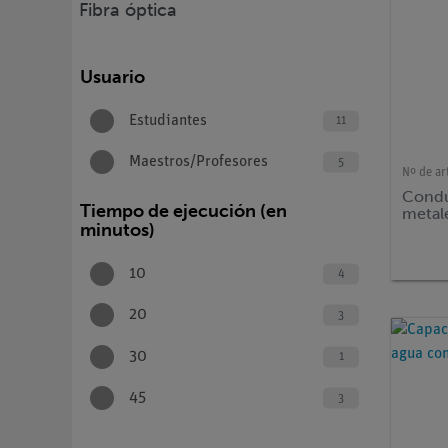
Fibra óptica
Usuario
Estudiantes
11
Maestros/Profesores
5
Nº de ar
Condu
Tiempo de ejecución (en
metal
minutos)
10
4
20
3
30
1
45
3