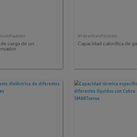
tículo
P2420201
Nº de artículo
P2320201
 de carga de un
Capacidad calorífica de g
nsador