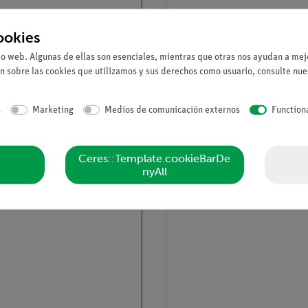
ookies
io web. Algunas de ellas son esenciales, mientras que otras nos ayudan a mejo
n sobre las cookies que utilizamos y sus derechos como usuario, consulte nu
tículo
P2230101
Nº de artículo
P2350205
ción en una rendija y
Conductividad eléctrica 
s
Marketing
Medios de comunicación externos
Function
nberg principio de
metales
tidumbre
Ceres::Template.cookieBarDe
nyAll