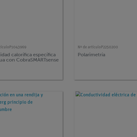
tículo
P1043969
Nº de artículo
P2250200
dad calorífica específica
Polarimetría
gua con CobraSMARTsense