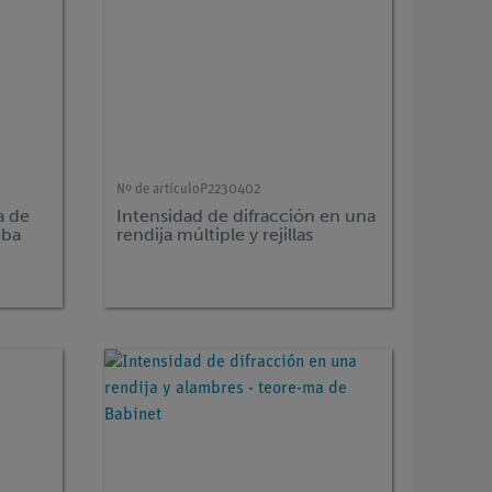
Nº de artículo
P2230402
a de
Intensidad de difracción en una
mba
rendija múltiple y rejillas