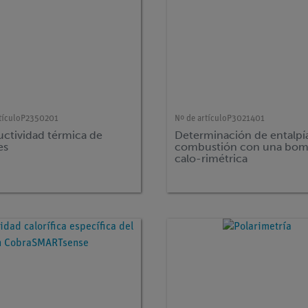
tículo
P2350201
Nº de artículo
P3021401
ctividad térmica de
Determinación de entalpí
es
combustión con una bo
calo-rimétrica