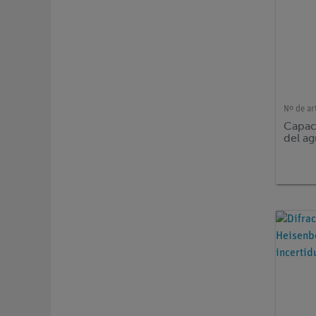
Nº de ar
Capaci
del a