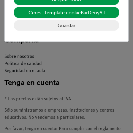
Resumen del servicio
Descargas
Ceres::Template.cookieBarDenyAll
Catálogos
Seminarios web & vídeos
Guardar
Servicio al cliente
Compañía
Sobre nosotros
Política de calidad
Seguridad en el aula
Tenga en cuenta
* Los precios están sujetos al IVA.
Sólo suministramos a empresas, instituciones y centros
educativos. No vendemos a particulares.
Por favor, tenga en cuenta: Para cumplir con el reglamento