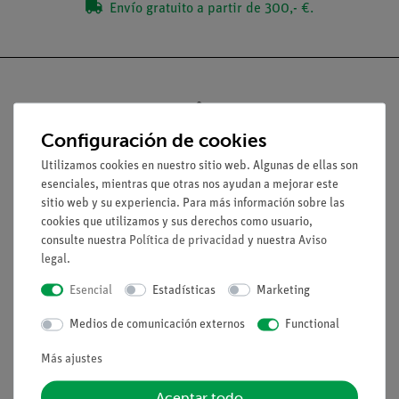
Envío gratuito a partir de 300,- €.
Configuración de cookies
Nach oben
Utilizamos cookies en nuestro sitio web. Algunas de ellas son
esenciales, mientras que otras nos ayudan a mejorar este
Aviso lega
sitio web y su experiencia. Para más información sobre las
cookies que utilizamos y sus derechos como usuario,
consulte nuestra
Política de privacidad
y nuestra
Aviso
Contacto
legal
.
Condiciones comerciales generales
Esencial
Estadísticas
Marketing
Declaración de privacidad
Pie de imprenta
Medios de comunicación externos
Functional
Servicio
Más ajustes
Aceptar todo