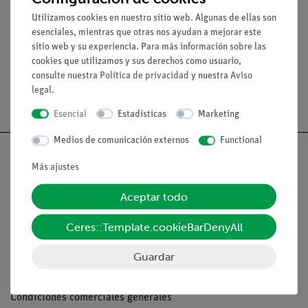
Utilizamos cookies en nuestro sitio web. Algunas de ellas son
esenciales, mientras que otras nos ayudan a mejorar este
Medios / Descargas
sitio web y su experiencia. Para más información sobre las
cookies que utilizamos y sus derechos como usuario,
consulte nuestra
Política de privacidad
y nuestra
Aviso
legal
.
Envío gratuito a partir de 300,- €.
Esencial
Estadísticas
Marketing
Medios de comunicación externos
Functional
Más ajustes
Aceptar todo
Nach oben
Ceres::Template.cookieBarDenyAll
Aviso lega
Guardar
Contacto
Condiciones comerciales generales