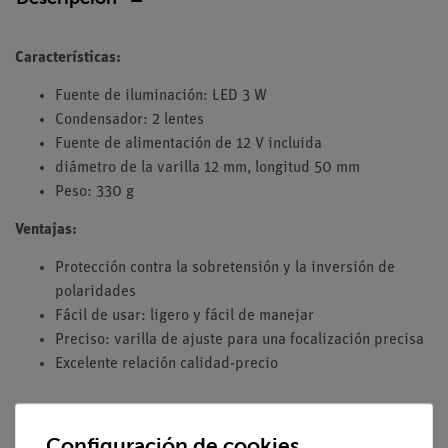
Características:
Fuente de iluminación: LED 3 W
Condensador: 2 lentes
Fuente de alimentación de 12 V incluida
diámetro de la varilla 12 mm, longitud 50 mm
Peso: 330 g
Ventajas:
Protección contra la sobretensión y la inversión de
polaridades
Fácil de usar: ligero y fácil de manejar
Preciso: varilla de ajuste para una focalización precisa
Excelente relación calidad-precio
Experimentos
Configuración de cookies