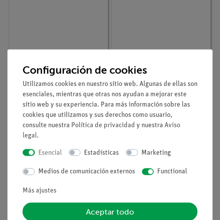
Nº de artículo
SOM-QS-16/4
Nº de artículo
SOM-QS-19/5
Coxis
Tibia
Configuración de cookies
Utilizamos cookies en nuestro sitio web. Algunas de ellas son
esenciales, mientras que otras nos ayudan a mejorar este
sitio web y su experiencia. Para más información sobre las
cookies que utilizamos y sus derechos como usuario,
consulte nuestra
Política de privacidad
y nuestra
Aviso
legal
.
Esencial
Estadísticas
Marketing
Medios de comunicación externos
Functional
Más ajustes
Aceptar todo
Nº de artículo
3BS-1000154
Nº de artículo
3BS-1019374