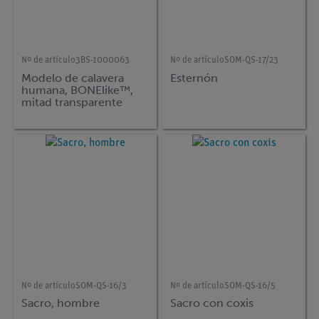
Nº de artículo
3BS-1000063
Nº de artículo
SOM-QS-17/23
Modelo de calavera
Esternón
humana, BONElike™,
mitad transparente
mitad ósea, 8 piezas
Nº de artículo
SOM-QS-16/3
Nº de artículo
SOM-QS-16/5
Sacro, hombre
Sacro con coxis