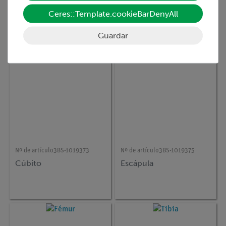
Modelo estructura ósea
Radio
- 80X tamaño natural
Ceres::Template.cookieBarDenyAll
Guardar
Nº de artículo
3BS-1019373
Nº de artículo
3BS-1019375
Cúbito
Escápula