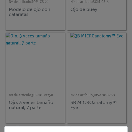
Nº de artículo
SOM-CS-22
Nº de artículo
SOM-CS-5
Modelo de ojo con
Ojo de buey
cataratas
Nº de artículo
3BS-1000258
Nº de artículo
3BS-1000260
Ojo, 3 veces tamaño
3B MICROanatomy™
natural, 7 parte
Eye