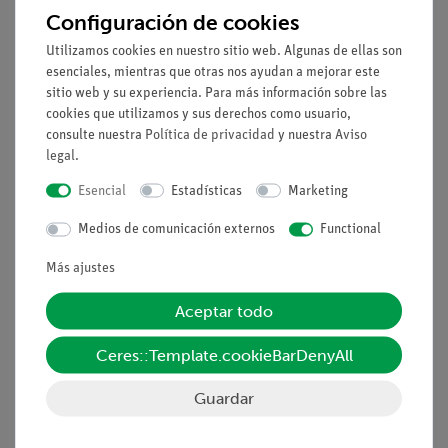
Configuración de cookies
Utilizamos cookies en nuestro sitio web. Algunas de ellas son
esenciales, mientras que otras nos ayudan a mejorar este
sitio web y su experiencia. Para más información sobre las
cookies que utilizamos y sus derechos como usuario,
consulte nuestra
Política de privacidad
y nuestra
Aviso
legal
.
Esencial
Estadísticas
Marketing
Nº de artículo
3BS-1017230
Nº de artículo
3BS-1000256
Ojo con patología
Ojo, 5 veces tamaño
Medios de comunicación externos
Functional
natural, 7 parte
Más ajustes
Aceptar todo
Ceres::Template.cookieBarDenyAll
Guardar