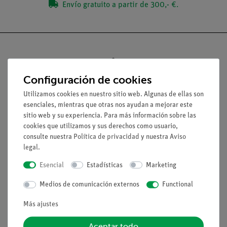
Envío gratuito a partir de 300,- €.
Configuración de cookies
Nach oben
Utilizamos cookies en nuestro sitio web. Algunas de ellas son
esenciales, mientras que otras nos ayudan a mejorar este
Aviso lega
sitio web y su experiencia. Para más información sobre las
cookies que utilizamos y sus derechos como usuario,
consulte nuestra
Política de privacidad
y nuestra
Aviso
Contacto
legal
.
Condiciones comerciales generales
Esencial
Estadísticas
Marketing
Declaración de privacidad
Pie de imprenta
Medios de comunicación externos
Functional
Servicio
Más ajustes
Aceptar todo