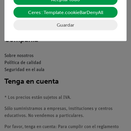
Resumen del servicio
Descargas
Ceres::Template.cookieBarDenyAll
Catálogos
Seminarios web & vídeos
Guardar
Servicio al cliente
Compañía
Sobre nosotros
Política de calidad
Seguridad en el aula
Tenga en cuenta
* Los precios están sujetos al IVA.
Sólo suministramos a empresas, instituciones y centros
educativos. No vendemos a particulares.
Por favor, tenga en cuenta: Para cumplir con el reglamento