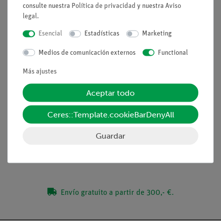
consulte nuestra
Política de privacidad
y nuestra
Aviso
Amplificador de medida DC
legal
.
otros accesorios
Esencial
Estadísticas
Marketing
Adicionalmente se requiere un tubo de rayos X (09057-51,
09057-61, 09057-71, 09057-81).
Medios de comunicación externos
Functional
Más ajustes
Experimentos
Aceptar todo
Ceres::Template.cookieBarDenyAll
Volumen de suministro
Guardar
Accesorios
Envío gratuito a partir de 300,- €.