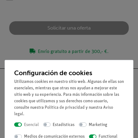
Solicitar una oferta
Envío gratuito a partir de 300,- €.
Configuración de cookies
Utilizamos cookies en nuestro sitio web. Algunas de ellas son
esenciales, mientras que otras nos ayudan a mejorar este
sitio web y su experiencia. Para más información sobre las
Nach oben
cookies que utilizamos y sus derechos como usuario,
consulte nuestra
Política de privacidad
y nuestra
Aviso
legal
.
Aviso lega
Esencial
Estadísticas
Marketing
Contacto
Medios de comunicación externos
Functional