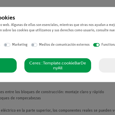
ookies
io web. Algunas de ellas son esenciales, mientras que otras nos ayudan a mejo
n sobre las cookies que utilizamos y sus derechos como usuario, consulte nu
e la tensión autoinducida se forma en una bobina cuando se cierra 
s
Marketing
Medios de comunicación externos
Function
ra deben aprender que la tensión autoinducida que se forma cuando 
 primer experimento basándose en sus conocimientos de las leyes de
Ceres::Template.cookieBarDe
el segundo experimento debe demostrar que la tensión autoinduci
nyAll
es entre los bloques de construcción: montaje claro y rápido
bloques de rompecabezas
eléctrico en la parte superior, los componentes reales se pueden ve