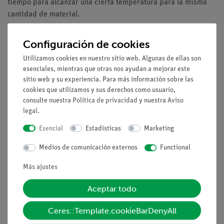
tiempo para alcanzar una cierta temperatura para la misma
cantidad de material.
Ventajas
Configuración de cookies
Descripción especialmente comprensible y preparada
Utilizamos cookies en nuestro sitio web. Algunas de ellas son
didácticamente del experimento (relevancia para la
esenciales, mientras que otras nos ayudan a mejorar este
vida cotidiana, etc.), incluidas las preguntas del
sitio web y su experiencia. Para más información sobre las
protocolo
cookies que utilizamos y sus derechos como usuario,
consulte nuestra
Política de privacidad
y nuestra
Aviso
Enseñanza orientada al futuro: Integración en las
legal
.
lecciones de ciencia digital con tabletas
Aumento de la motivación de los estudiantes mediante
Esencial
Estadísticas
Marketing
el uso de la intuitiva medidaAPP
Medios de comunicación externos
Functional
Aumento de la competencia de los medios de
comunicación
Más ajustes
Tareas
Aceptar todo
Los estudiantes calientan 100 g y 100 ml de agua y glicerina
Ceres::Template.cookieBarDenyAll
cada uno con un serpentín de calentamiento eléctrico y miden
el aumento de la temperatura en función del tiempo.