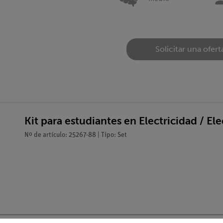
Solicitar una ofert
Kit para estudiantes en Electricidad / El
Nº de artículo: 25267-88 | Tipo: Set