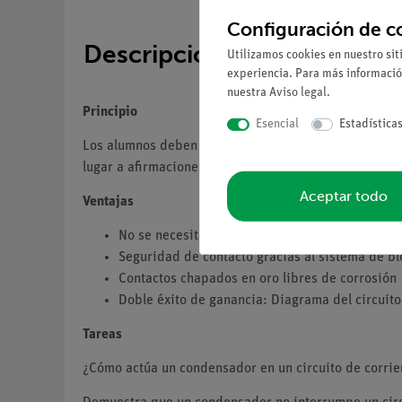
Configuración de c
Descripción
Utilizamos cookies en nuestro sit
experiencia. Para más informació
nuestra
Aviso legal
.
Principio
Esencial
Estadística
Los alumnos deben reconocer que un condensador repr
lugar a afirmaciones cualitativas y semicuantitativas
Aceptar todo
Ventajas
No se necesitan conexiones de cables adicional
Seguridad de contacto gracias al sistema de 
Contactos chapados en oro libres de corrosión
Doble éxito de ganancia: Diagrama del circuito 
Tareas
¿Cómo actúa un condensador en un circuito de corrie