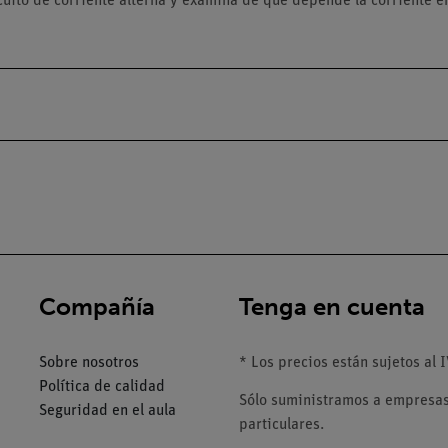
ito de corriente alterna y examina de qué depende la corriente en 
Compañía
Tenga en cuenta
Sobre nosotros
* Los precios están sujetos al I
Política de calidad
Sólo suministramos a empresas,
Seguridad en el aula
particulares.