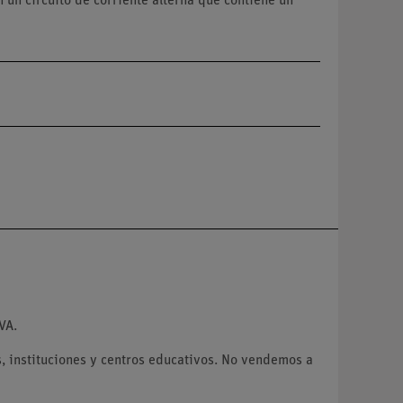
un circuito de corriente alterna que contiene un
VA.
 instituciones y centros educativos. No vendemos a