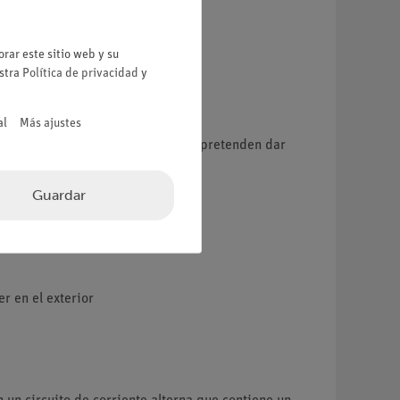
rar este sitio web y su
estra
Política de privacidad
y
al
Más ajustes
. Los dos experimentos propuestos pretenden dar
Guardar
r en el exterior