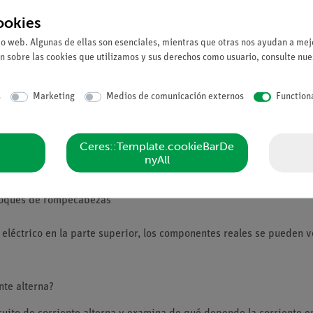
ookies
io web. Algunas de ellas son esenciales, mientras que otras nos ayudan a mejo
n sobre las cookies que utilizamos y sus derechos como usuario, consulte nu
s
Marketing
Medios de comunicación externos
Function
esenta una resistencia finita en un circuito de corriente alterna
 sobre la resistencia capacitiva
Ceres::Template.cookieBarDe
nyAll
es entre los bloques de construcción: montaje claro y rápido
bloques de rompecabezas
eléctrico en la parte superior, los componentes reales se pueden ve
nte alterna?