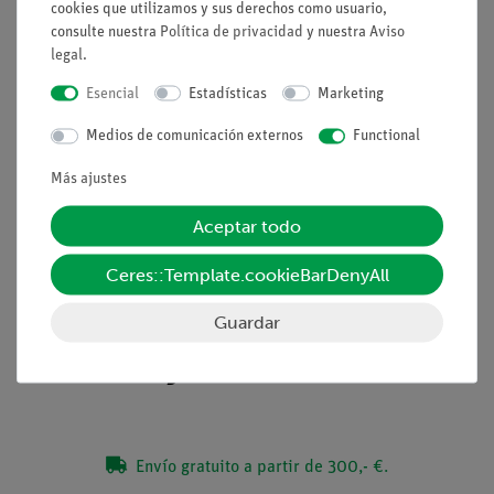
es posible producir un imán con un solo polo.
cookies que utilizamos y sus derechos como usuario,
consulte nuestra
Política de privacidad
y nuestra
Aviso
Ventajas
legal
.
Experimento rápido y sencillo para comprender
Esencial
Estadísticas
Marketing
cualitativamente los fenómenos magnéticos
Medios de comunicación externos
Functional
Tareas
Más ajustes
¿Existen imanes con un solo polo? Investiga si, al dividir un
imán, se producen dos imanes con un solo polo cada uno.
Aceptar todo
Ceres::Template.cookieBarDenyAll
Volumen de suministro
Guardar
Medios / Descargas
Envío gratuito a partir de 300,- €.