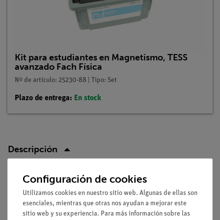
Kit para estudiantes en Magnetismo, TESS
avanzado Fach Física
Nº de artículo: 25230-88 | Tipo: Set
Plazo de entrega:
En stock
Descripción
Configuración de cookies
Principio
Utilizamos cookies en nuestro sitio web. Algunas de ellas son
Los alumnos deben aprender que, al dividir un imán en dos
esenciales, mientras que otras nos ayudan a mejorar este
partes, siempre se producen imanes con polos norte y sur. No
sitio web y su experiencia. Para más información sobre las